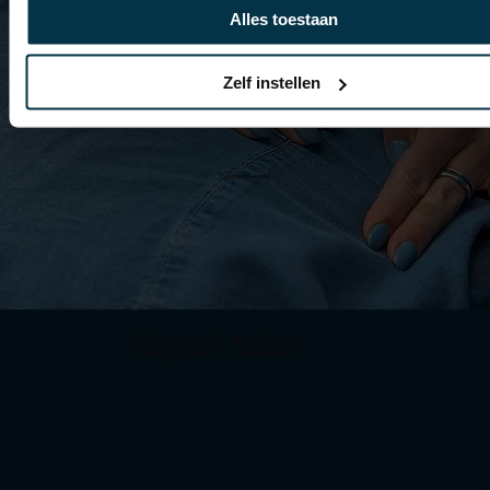
echt goed! Nu zit ik er met mijn pasgeboren baby die
Alles toestaan
verborgen reflux heeft en veel huilde. Sinds wij naar
de chiropractor gaan is hij helemaal opgeknapt en
Zelf instellen
merkte we gelijk verschil. Ze zijn super lief,
behulpzaam en betrouwbaar en zeker aan te raden
Yasmine Rijnenberg
Afspraak maken