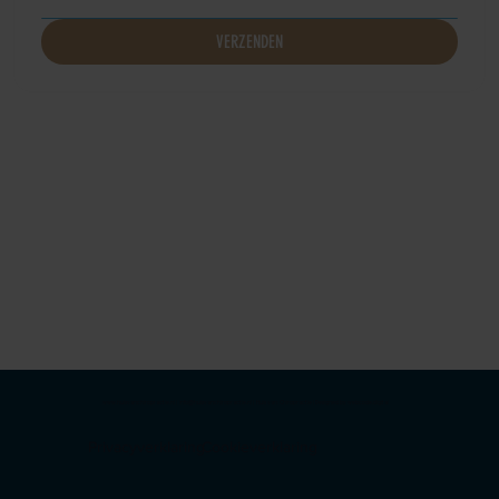
VERZENDEN
www.huisvanchiropractie.nl
|
info@huisvanchiropractie.nl
| Huis van Chiropractie |
Designed by webcode.digital
Privacyverklaring
Cookieverklaring