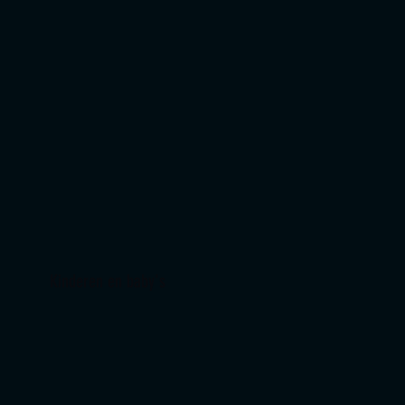
NU BOEKEN
Kinderen en baby's
NU BOEKEN