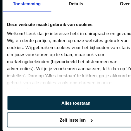
Toestemming
Details
Over
VERZENDEN
Deze website maakt gebruik van cookies
Welkom! Leuk dat je interesse hebt in chiropractie en gezond
Wij, en derde partijen, maken op onze websites gebruik van
cookies. Wij gebruiken cookies voor het bijhouden van statis
om jouw voorkeuren op te slaan, maar ook voor
marketingdoeleinden (bijvoorbeeld het afstemmen van
advertenties). Wil je je voorkeuren aanpassen, klik dan op ‘Ze
instellen’. Door op ‘Alles toestaan’ te klikken, ga je akkoord 
gebruik van alle cookies zoals omschreven in onze
cookieverklaring.
Alles toestaan
Zelf instellen
www.huisvanchiropractie.nl
|
info@huisvanchiropractie.nl
| Huis van Chiropractie |
Designed by webcode.digital