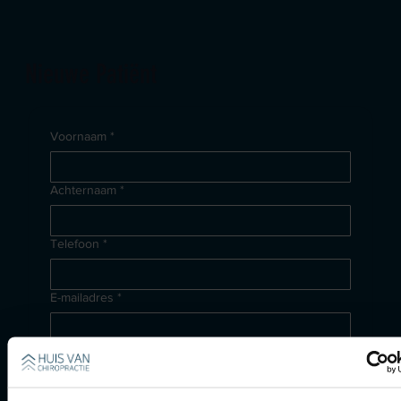
Nieuwe Patiënt
Voornaam
*
Achternaam
*
Telefoon
*
E-mailadres
*
Bericht schrijven
*