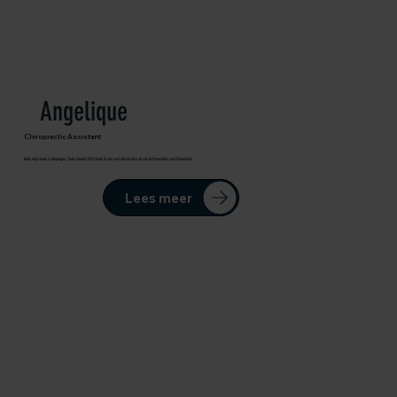
Angelique
Chiropractic Assistant
Hallo mijn naam is Angelique. Sinds januari 2025 maak ik met veel plezier deel uit van het team Huis van Chiropractie.
Lees meer