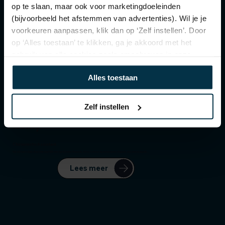
op te slaan, maar ook voor marketingdoeleinden
(bijvoorbeeld het afstemmen van advertenties). Wil je je
voorkeuren aanpassen, klik dan op ‘Zelf instellen’. Door
op ‘Alles toestaan’ te klikken, ga je akkoord met het
gebruik van alle cookies zoals omschreven in onze
cookieverklaring.
Alles toestaan
Zelf instellen
Romy
Chiropractic Assistant
Hallo mijn naam is Romy. Ik ben sinds maart 2020 werkzaam bij Gormley Chiropractie. Zelf was ik hiervoor nog niet bekend met chiropractie, maar ervaar nu dagelijks...
Lees meer