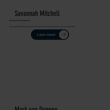
Savannah Mitchell
Doctor Of Chiropractic
Savannah is opgegroeid in Johannesburg, Zuid-Afrika, waar haar pad naar chiropractie begon op zestienjarige leeftijd. Het was toen dat ze haar ware roeping ontdekte...
Lees meer
Mark van Dongen