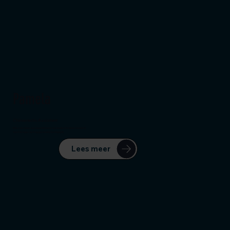
Pamela
Chiropractic Assistant
Hallo, ik ben Pamela. Sinds maart 2020 werk ik met veel plezier bij Gormley Chiropractie.
​Toen ik hier begon, had ik nog geen ervaring met chiropractie.
Lees meer