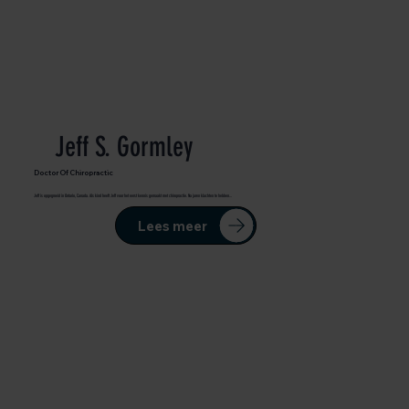
Jeff S. Gormley
Doctor Of Chiropractic
Jeff is opgegroeid in Ontario, Canada. Als kind heeft Jeff voor het eerst kennis gemaakt met chiropractie. Na jaren klachten te hebben...
Lees meer