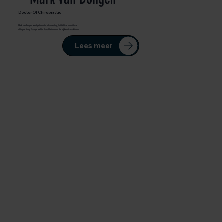
Doctor Of Chiropractic
Mark van Dongen werd geboren in Johannesburg, Zuid-Afrika, en ontdekte
chiropractie op 17-jarige leeftijd. Vanaf het moment dat hij kennismaakte met...
Lees meer