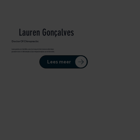
Lauren Gonçalves
Doctor Of Chiropractic
Lauren groeide op in Zuid-Afrika, waar zij al vroeg wist dat zij mensen wilde helpen
gezonder te leven. In 2016 behaalde zij haar chiropractie-diploma aan de Universiteit...
Lees meer