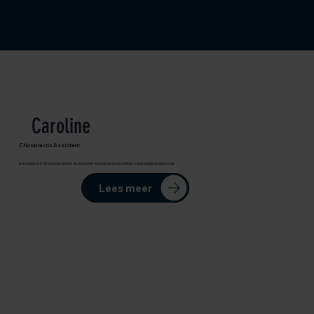
Caroline
Chiropractic Assistant
Ik ben Caroline en in 2011 bij het team gekomen. Als CA assistente vind ik het leuk om onze patiënten zo goed mogelijk van dienst te zijn.
Lees meer